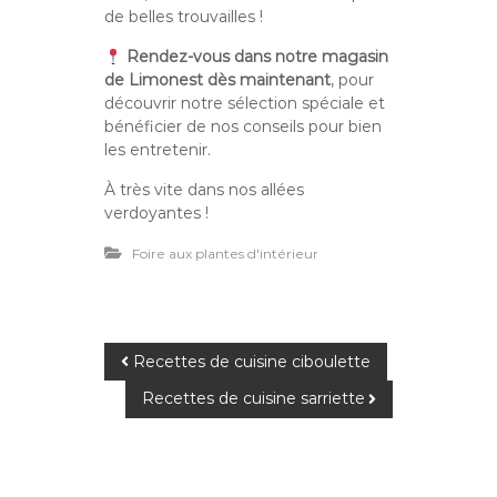
de belles trouvailles !
Rendez-vous dans notre magasin
de Limonest dès maintenant
, pour
découvrir notre sélection spéciale et
bénéficier de nos conseils pour bien
les entretenir.
À très vite dans nos allées
verdoyantes !
Foire aux plantes d'intérieur
N
Recettes de cuisine ciboulette
Recettes de cuisine sarriette
a
v