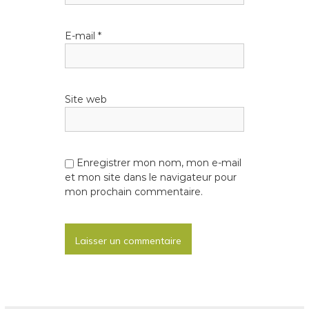
’
E-mail
*
a
r
Site web
t
i
c
Enregistrer mon nom, mon e-mail
et mon site dans le navigateur pour
mon prochain commentaire.
l
e