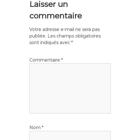
Laisser un
i
commentaire
g
Votre adresse e-mail ne sera pas
a
publiée.
Les champs obligatoires
sont indiqués avec
*
t
i
Commentaire
*
o
n
d
e
Nom
*
l