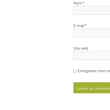
n
Nom
*
d
e
E-mail
*
l
’
Site web
a
r
Enregistrer mon n
t
i
c