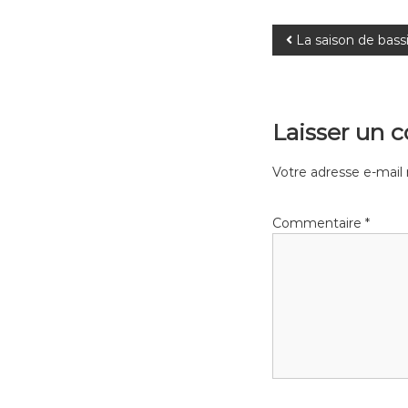
N
La saison de bassi
a
v
Laisser un 
i
Votre adresse e-mail 
g
Commentaire
*
a
t
i
o