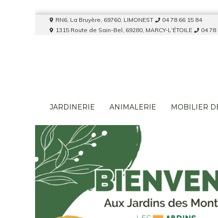
A
RN6, La Bruyère, 69760, LIMONEST
04 78 66 15 84
l
1315 Route de Sain-Bel, 69280, MARCY-L'ÉTOILE
04 78
l
e
r
a
u
c
o
JARDINERIE
ANIMALERIE
MOBILIER D
n
t
e
n
u