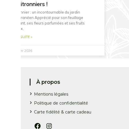
nos citronniers !
Le citronnier : un incontournable du jardin
méditerranéen Apprécié pour son feuillage
persistant, ses fleurs parfumées et ses fruits
lumineux,
LIRE LA SUITE »
15 janvier 2026
À propos
Mentions légales
Politique de confidentialité
Carte fidélité & carte cadeau